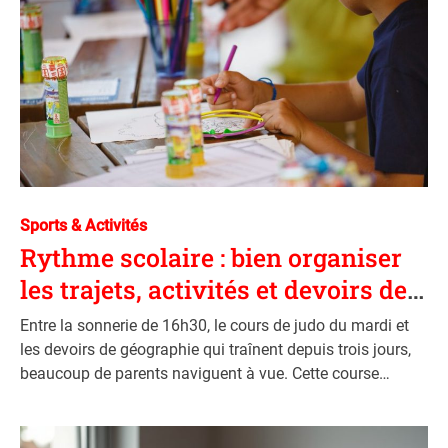
C
Sports & Activités
a
Rythme scolaire : bien organiser
t
les trajets, activités et devoirs de
e
vos enfants
g
Entre la sonnerie de 16h30, le cours de judo du mardi et
o
les devoirs de géographie qui traînent depuis trois jours,
r
beaucoup de parents naviguent à vue. Cette course
i
permanente contre la montre n’est pourtant pas une
e
fatalité. Avec quelques ajustements dans
s