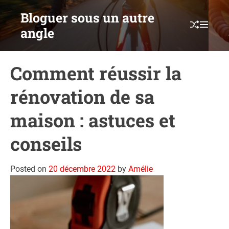
S
Bloguer sous un autre
k
S
M
angle
i
H
E
p
U
N
F
U
t
F
Comment réussir la
o
L
c
E
rénovation de sa
o
n
maison : astuces et
t
e
conseils
n
t
Posted on
20 décembre 2022
by
Amélie