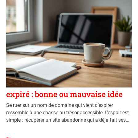
C
Divers
a
Acheter un nom de domaine
t
expiré : bonne ou mauvaise idée
e
g
Se ruer sur un nom de domaine qui vient d’expirer
o
ressemble à une chasse au trésor accessible. L’espoir est
r
simple : récupérer un site abandonné qui a déjà fait ses
i
preuves, avec des liens déjà pointés vers lui et une forme
e
d’ancienneté