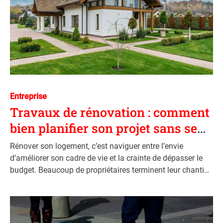
c
l
e
C
Entreprise
a
Travaux de rénovation : comment
t
bien planifier son projet sans se
e
ruiner
g
Rénover son logement, c’est naviguer entre l’envie
o
d’améliorer son cadre de vie et la crainte de dépasser le
r
budget. Beaucoup de propriétaires terminent leur chantier
i
avec des regrets : budget explosé, délais non respectés,
e
qualité inférieure aux attentes. Pourtant, une bonne
s
méthode