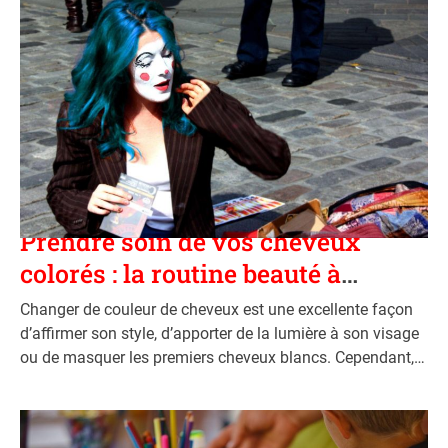
C
Vie Pratique
a
Prendre soin de vos cheveux
t
colorés : la routine beauté à
e
adopter
g
Changer de couleur de cheveux est une excellente façon
o
d’affirmer son style, d’apporter de la lumière à son visage
r
ou de masquer les premiers cheveux blancs. Cependant,
i
une coloration, qu’elle soit chimique ou végétale, modifie
e
les besoins de la fibre capillaire. Sans
s