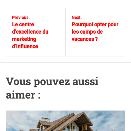
N
a
Previous:
Next:
v
Le centre
Pourquoi opter pour
i
d’excellence du
les camps de
g
marketing
vacances ?
a
d’influence
t
i
o
n
Vous pouvez aussi
d
e
aimer :
l
’
a
r
t
i