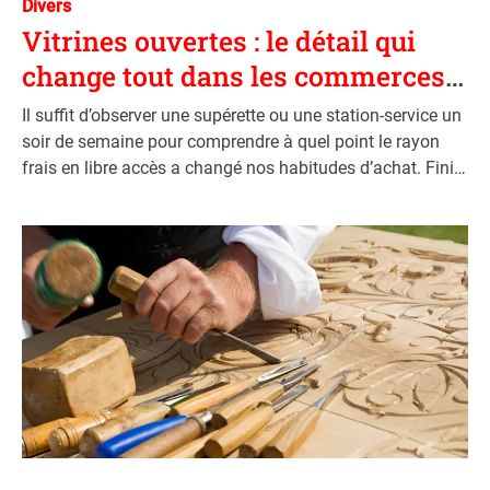
C
Divers
s
a
Vitrines ouvertes : le détail qui
t
change tout dans les commerces
e
alimentaires
g
Il suffit d’observer une supérette ou une station-service un
o
soir de semaine pour comprendre à quel point le rayon
r
frais en libre accès a changé nos habitudes d’achat. Fini
i
le temps où il fallait patienter derrière un comptoir pour
e
repartir avec un
s