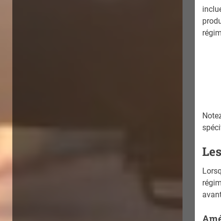
inclu
produ
régim
Notez
spéci
Les
Lorsq
régim
avant
Amél