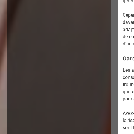
gérer
Cepen
davan
adapt
de co
d’un 
Gard
Les a
conso
troub
qui r
pour 
Avez-
le ri
sont 