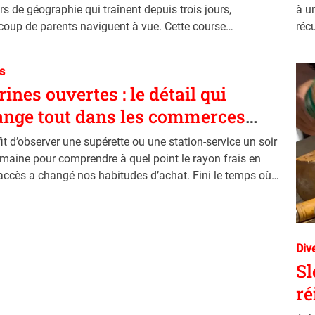
o
rs de géographie qui traînent depuis trois jours,
à u
r
oup de parents naviguent à vue. Cette course
réc
i
nente contre la montre n’est pourtant pas une fatalité.
des
e
 quelques ajustements dans
s
s
rines ouvertes : le détail qui
ange tout dans les commerces
mentaires
ffit d’observer une supérette ou une station-service un soir
maine pour comprendre à quel point le rayon frais en
 accès a changé nos habitudes d’achat. Fini le temps où
llait patienter derrière un comptoir pour repartir avec un
C
Div
a
Sl
t
ré
e