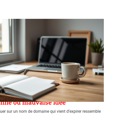
ers
heter un nom de domaine expiré :
nne ou mauvaise idée
ruer sur un nom de domaine qui vient d’expirer ressemble