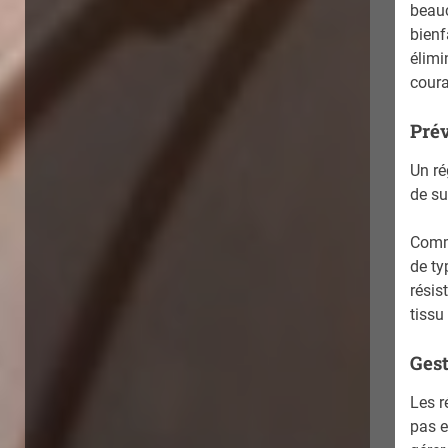
beauc
bienf
élimi
coura
Prév
Un ré
de su
Comme
de ty
résis
tissu
Gest
Les r
pas e