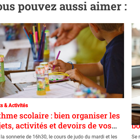
us pouvez aussi aimer :
C
s & Activités
Div
a
hme scolaire : bien organiser les
Ac
t
jets, activités et devoirs de vos
bo
e
fants
g
 la sonnerie de 16h30, le cours de judo du mardi et les
Se 