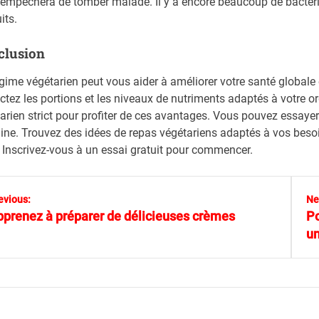
empêchera de tomber malade. Il y a encore beaucoup de bactéri
its.
clusion
gime végétarien peut vous aider à améliorer votre santé globale 
ctez les portions et les niveaux de nutriments adaptés à votre o
arien strict pour profiter de ces avantages. Vous pouvez essay
ne. Trouvez des idées de repas végétariens adaptés à vos besoin
 Inscrivez-vous à un essai gratuit pour commencer.
evious:
Ne
prenez à préparer de délicieuses crèmes
Po
un