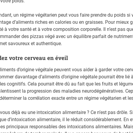
 votre poids.
dant, un régime végétarien peut vous faire prendre du poids si
tage d’aliments riches en calories ou en graisses. Pour mieux g
é à votre santé et à votre composition corporelle. Il n’est pas qu
mmander des pizzas végé avec un équilibre parfait de nutriments
met savoureux et authentique.
ez votre cerveau en éveil
liments d’origine végétale peuvent vous aider à garder votre cer
mmer davantage d’aliments d’origine végétale pourrait être lié 
les cognitifs. Cela pourrait être dû au fait que les fruits et lég
alentissent la progression des maladies neurodégénératives. Ce
déterminer la corrélation exacte entre un régime végétarien et l
vous déjà eu une intoxication alimentaire ? Ce n’est pas drôle. 
sque d’intoxication alimentaire, il le réduit considérablement. En eff
les principaux responsables des intoxications alimentaires. Mai