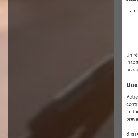
Il a 
Un ré
insat
nivea
Une 
Votre
contr
la do
préve
Bien 