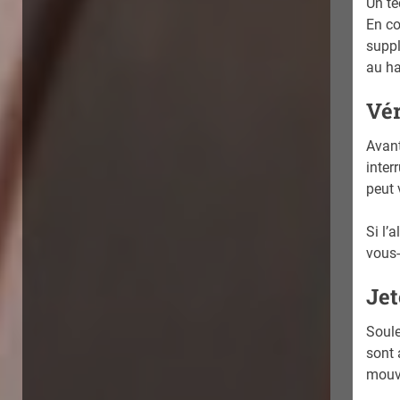
Un te
En co
suppl
au ha
Vér
Avant
inter
peut 
Si l’
vous-
Jet
Soule
sont 
mouv