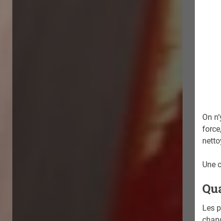
On n’
force
netto
Une c
Qua
Les p
chang