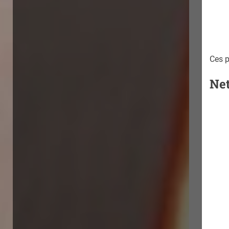
Ces p
Net