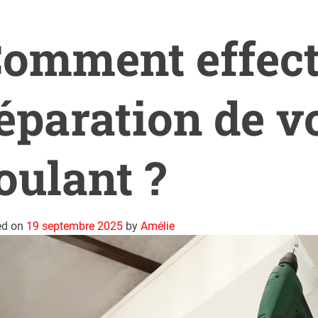
omment effect
éparation de vo
oulant ?
ed on
19 septembre 2025
by
Amélie