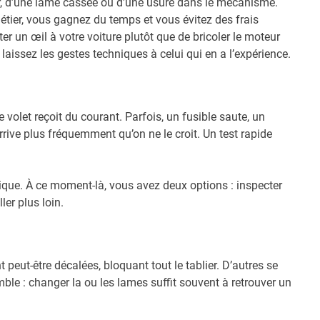
ur, d’une lame cassée ou d’une usure dans le mécanisme.
étier, vous gagnez du temps et vous évitez des frais
 un œil à votre voiture plutôt que de bricoler le moteur
aissez les gestes techniques à celui qui en a l’expérience.
 volet reçoit du courant. Parfois, un fusible saute, un
rive plus fréquemment qu’on ne le croit. Un test rapide
nique. À ce moment-là, vous avez deux options : inspecter
er plus loin.
peut-être décalées, bloquant tout le tablier. D’autres se
ble : changer la ou les lames suffit souvent à retrouver un