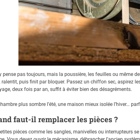
y pense pas toujours, mais la poussière, les feuilles ou même de pe
, ralentit, puis finit par bloquer. Passez un chiffon sec, aspirez le
yage, deux fois par an, suffit à éviter bien des désagréments.
hambre plus sombre l’été, une maison mieux isolée l’hiver… parfo
nd faut-il remplacer les pièces ?
etites pièces comme les sangles, manivelles ou interrupteurs se r
e. Vous devez ouvrir le mécanisme, débrancher l’ancien système