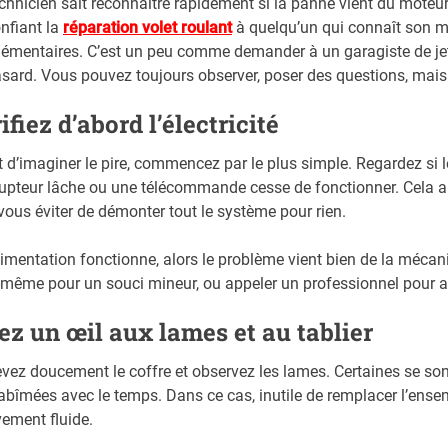
chnicien sait reconnaître rapidement si la panne vient du mote
nfiant la
réparation volet roulant
à quelqu’un qui connaît son m
émentaires. C’est un peu comme demander à un garagiste de jeter
sard. Vous pouvez toujours observer, poser des questions, mais l
ifiez d’abord l’électricité
 d’imaginer le pire, commencez par le plus simple. Regardez si le
rupteur lâche ou une télécommande cesse de fonctionner. Cela ar
vous éviter de démonter tout le système pour rien.
alimentation fonctionne, alors le problème vient bien de la méca
même pour un souci mineur, ou appeler un professionnel pour all
ez un œil aux lames et au tablier
vez doucement le coffre et observez les lames. Certaines se sont 
abîmées avec le temps. Dans ce cas, inutile de remplacer l’ensem
ement fluide.