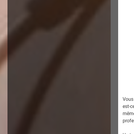
Vous 
est-c
même 
profe