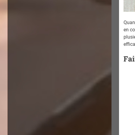
Quand
en co
plusi
effic
Fai